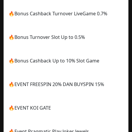
🔥Bonus Cashback Turnover LiveGame 0.7%
🔥Bonus Turnover Slot Up to 0.5%
🔥Bonus Cashback Up to 10% Slot Game
🔥EVENT FREESPIN 20% DAN BUYSPIN 15%
🔥EVENT KOI GATE
🔥Event Pragmatic Play Joker Jewels