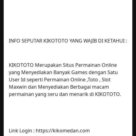
INFO SEPUTAR KIKOTOTO YANG WAJIB DI KETAHUI :
KIKOTOTO Merupakan Situs Permainan Online
yang Menyediakan Banyak Games dengan Satu
User Id seperti Permainan Online ,Toto , Slot
Maxwin dan Menyediakan Berbagai macam
permainan yang seru dan menarik di KIKOTOTO.
Link Login : https://kikomedan.com