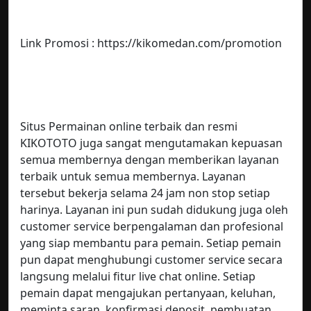
Link Promosi : https://kikomedan.com/promotion
Situs Permainan online terbaik dan resmi
KIKOTOTO juga sangat mengutamakan kepuasan
semua membernya dengan memberikan layanan
terbaik untuk semua membernya. Layanan
tersebut bekerja selama 24 jam non stop setiap
harinya. Layanan ini pun sudah didukung juga oleh
customer service berpengalaman dan profesional
yang siap membantu para pemain. Setiap pemain
pun dapat menghubungi customer service secara
langsung melalui fitur live chat online. Setiap
pemain dapat mengajukan pertanyaan, keluhan,
meminta saran, konfirmasi deposit, pembuatan