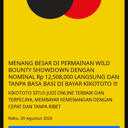
MENANG BESAR DI PERMAINAN WILD
BOUNTY SHOWDOWN DENGAN
NOMINAL Rp 12,508,000 LANGSUNG DAN
TANPA BASA BASI DI BAYAR KIKOTOTO !!!
KIKOTOTO SITUS JUDI ONLINE TERBAIK DAN
TERPECAYA, MEMBAYAR KEMENANGAN DENGAN
CEPAT DAN TANPA RIBET
Rabu, 05 Agustus 2026