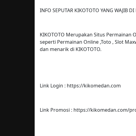
INFO SEPUTAR KIKOTOTO YANG WAJIB DI 
KIKOTOTO Merupakan Situs Permainan On
seperti Permainan Online ,Toto , Slot 
dan menarik di KIKOTOTO.
Link Login : https://kikomedan.com
Link Promosi : https://kikomedan.com/p