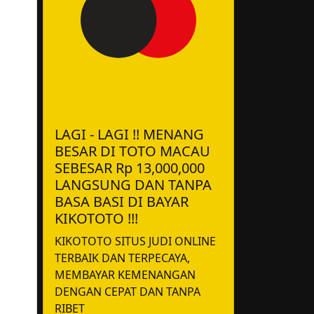
LAGI - LAGI !! MENANG
BESAR DI TOTO MACAU
SEBESAR Rp 13,000,000
LANGSUNG DAN TANPA
BASA BASI DI BAYAR
KIKOTOTO !!!
KIKOTOTO SITUS JUDI ONLINE
TERBAIK DAN TERPECAYA,
MEMBAYAR KEMENANGAN
DENGAN CEPAT DAN TANPA
RIBET