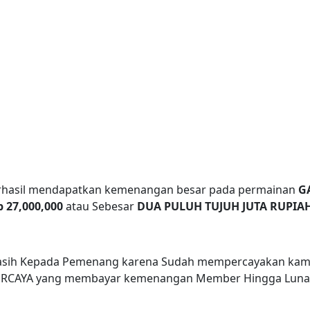
rhasil mendapatkan kemenangan besar pada permainan
G
p 27,000,000
atau Sebesar
DUA PULUH TUJUH JUTA RUPIAH 
asih Kepada Pemenang karena Sudah mempercayakan kam
ERCAYA yang membayar kemenangan Member Hingga Luna