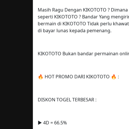
Masih Ragu Dengan KIKOTOTO ? Dimana B
seperti KIKOTOTO ? Bandar Yang mengiri
bermain di KIKOTOTO Tidak perlu khawat
di bayar lunas kepada pemenang.
KIKOTOTO Bukan bandar permainan online 
🔥 HOT PROMO DARI KIKOTOTO 🔥 :
DISKON TOGEL TERBESAR :
▶️ 4D = 66.5%