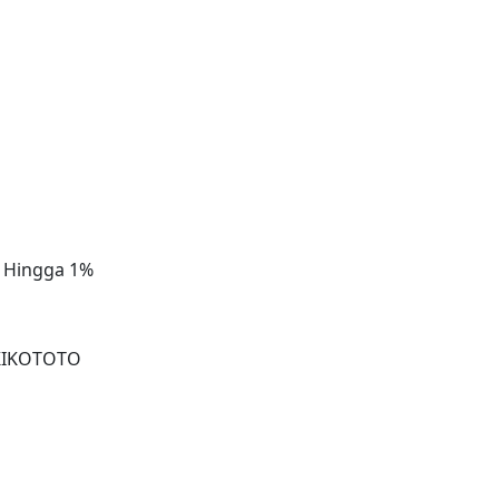
 Hingga 1%
 KIKOTOTO