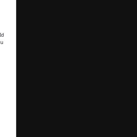
Id
ru