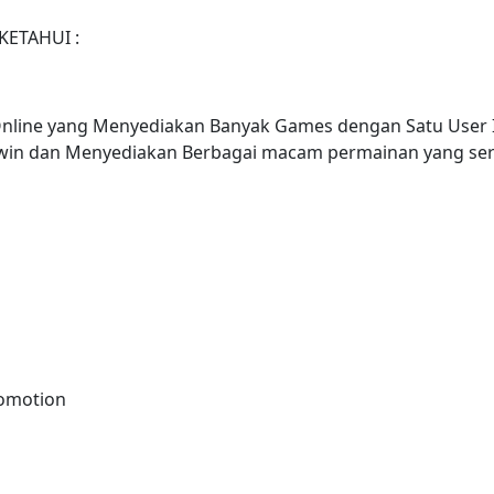
KETAHUI :
line yang Menyediakan Banyak Games dengan Satu User 
Maxwin dan Menyediakan Berbagai macam permainan yang se
romotion