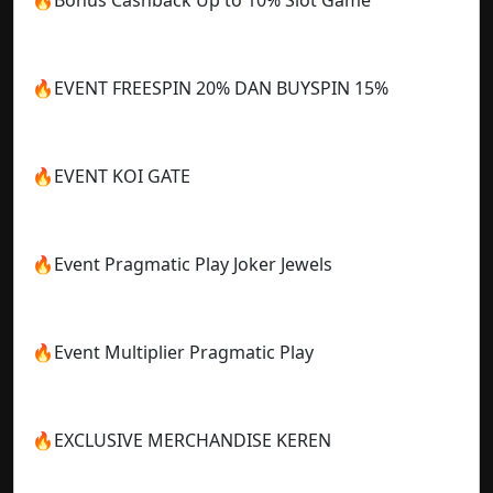
🔥Bonus Cashback Up to 10% Slot Game
🔥EVENT FREESPIN 20% DAN BUYSPIN 15%
🔥EVENT KOI GATE
🔥Event Pragmatic Play Joker Jewels
🔥Event Multiplier Pragmatic Play
🔥EXCLUSIVE MERCHANDISE KEREN