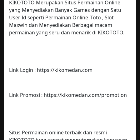
KIKOTOTO Merupakan Situs Permainan Online
yang Menyediakan Banyak Games dengan Satu
User Id seperti Permainan Online ,Toto , Slot
Maxwin dan Menyediakan Berbagai macam
permainan yang seru dan menarik di KIKOTOTO.
Link Login : https://kikomedan.com
Link Promosi : https://kikomedan.com/promotion
Situs Permainan online terbaik dan resmi