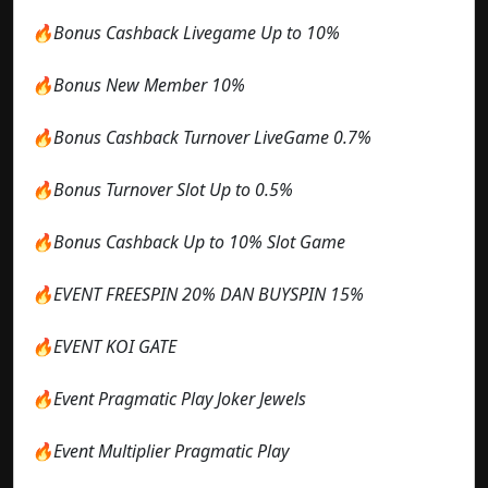
🔥Bonus Cashback Livegame Up to 10%
🔥Bonus New Member 10%
🔥Bonus Cashback Turnover LiveGame 0.7%
🔥Bonus Turnover Slot Up to 0.5%
🔥Bonus Cashback Up to 10% Slot Game
🔥EVENT FREESPIN 20% DAN BUYSPIN 15%
🔥EVENT KOI GATE
🔥Event Pragmatic Play Joker Jewels
🔥Event Multiplier Pragmatic Play