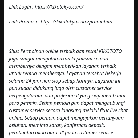
Link Login : https://kikotokyo.com/
Link Promosi : https://kikotokyo.com/promotion
Situs Permainan online terbaik dan resmi KIKOTOTO
juga sangat mengutamakan kepuasan semua
membernya dengan memberikan layanan terbaik
untuk semua membernya. Layanan tersebut bekerja
selama 24 jam non stop setiap harinya. Layanan ini
pun sudah didukung juga oleh customer service
berpengalaman dan profesional yang siap membantu
para pemain. Setiap pemain pun dapat menghubungi
customer service secara langsung melalui fitur live chat
online. Setiap pemain dapat mengajukan pertanyaan,
keluhan, meminta saran, konfirmasi deposit,
pembuatan akun baru dll pada customer service