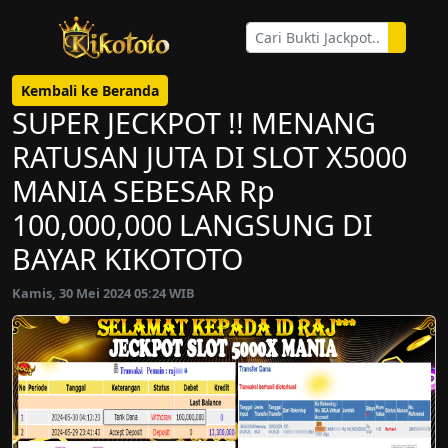
Kembali ke Beranda
SUPER JECKPOT !! MENANG
RATUSAN JUTA DI SLOT X5000
MANIA SEBESAR Rp
100,000,000 LANGSUNG DI
BAYAR KIKOTOTO
Kamis, 30 Mei 2024 05:24 WIB