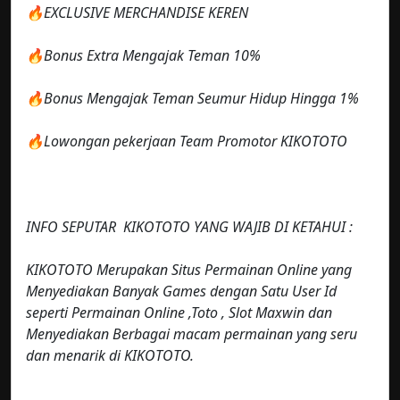
🔥EXCLUSIVE MERCHANDISE KEREN
🔥Bonus Extra Mengajak Teman 10%
🔥Bonus Mengajak Teman Seumur Hidup Hingga 1%
🔥Lowongan pekerjaan Team Promotor KIKOTOTO
INFO SEPUTAR KIKOTOTO YANG WAJIB DI KETAHUI :
KIKOTOTO Merupakan Situs Permainan Online yang
Menyediakan Banyak Games dengan Satu User Id
seperti Permainan Online ,Toto , Slot Maxwin dan
Menyediakan Berbagai macam permainan yang seru
dan menarik di KIKOTOTO.