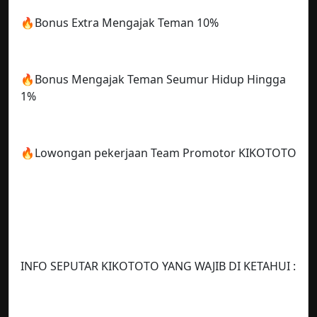
🔥Bonus Extra Mengajak Teman 10%
🔥Bonus Mengajak Teman Seumur Hidup Hingga
1%
🔥Lowongan pekerjaan Team Promotor KIKOTOTO
INFO SEPUTAR KIKOTOTO YANG WAJIB DI KETAHUI :