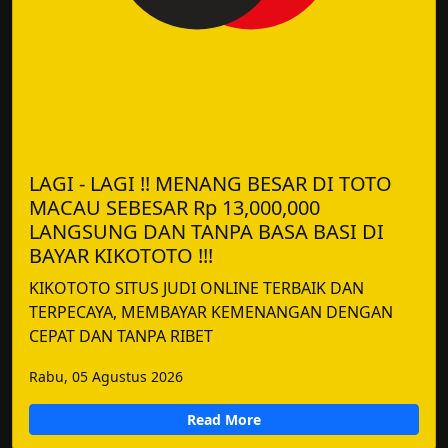
LAGI - LAGI !! MENANG BESAR DI TOTO
MACAU SEBESAR Rp 13,000,000
LANGSUNG DAN TANPA BASA BASI DI
BAYAR KIKOTOTO !!!
KIKOTOTO SITUS JUDI ONLINE TERBAIK DAN
TERPECAYA, MEMBAYAR KEMENANGAN DENGAN
CEPAT DAN TANPA RIBET
Rabu, 05 Agustus 2026
Read More