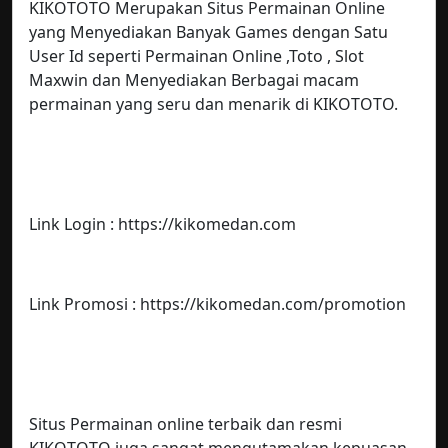
KIKOTOTO Merupakan Situs Permainan Online
yang Menyediakan Banyak Games dengan Satu
User Id seperti Permainan Online ,Toto , Slot
Maxwin dan Menyediakan Berbagai macam
permainan yang seru dan menarik di KIKOTOTO.
Link Login : https://kikomedan.com
Link Promosi : https://kikomedan.com/promotion
Situs Permainan online terbaik dan resmi