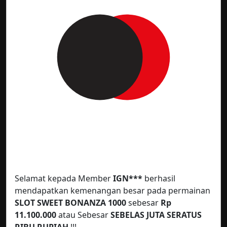
Selamat kepada Member
IGN***
berhasil
mendapatkan kemenangan besar pada permainan
SLOT SWEET BONANZA 1000
sebesar
Rp
11.100.000
atau Sebesar
SEBELAS JUTA SERATUS